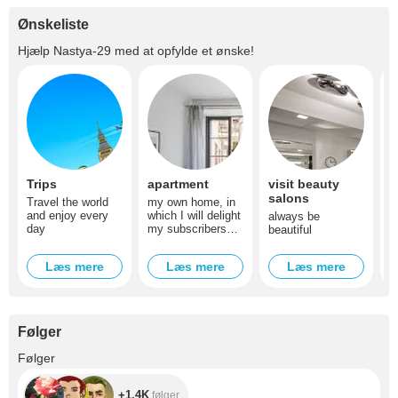
Ønskeliste
Hjælp
Nastya-29
med at opfylde et ønske!
Trips
apartment
visit beauty
H
salons
s
Travel the world
my own home, in
and enjoy every
which I will delight
always be
s
day
my subscribers
beautiful
s
with my shows
w
t
Læs mere
Læs mere
Læs mere
Følger
+1.4K
Følger
+1.4K
følger