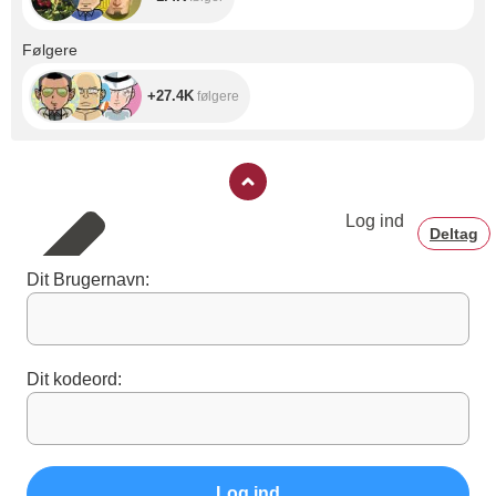
+27.4K
Følgere
+27.4K
følgere
Log ind
Deltag
Dit Brugernavn:
Dit kodeord:
Log ind