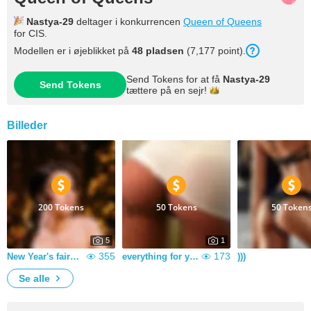
Nastya-29
deltager i konkurrencen
Queen of Queens
for CIS.
Modellen er i øjeblikket på
48 pladsen
(7,177 point).
Send Tokens for at få
Nastya-29
Send Tokens
tættere på en
sejr!
Billeder
200 Tokens
50 Tokens
50 Token
5
1
355
173
New Year's fairy tale of love)
everything for you
)))
Se alle