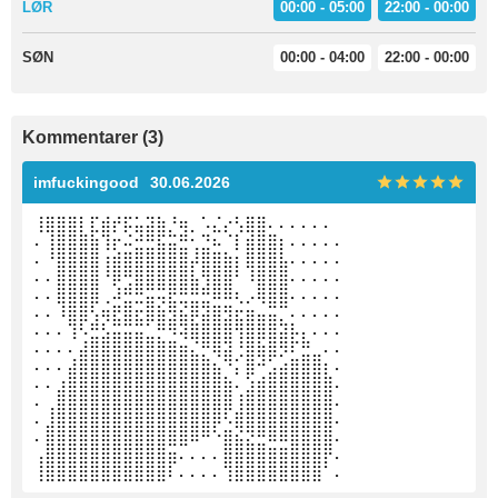
LØR
00:00 - 05:00
22:00 - 00:00
SØN
00:00 - 04:00
22:00 - 00:00
Kommentarer (3)
imfuckingood
30.06.2026
⢸⣿⣿⣿⡇⣏⣾⡞⡯⣥⣽⣷⡘⢶⡀⠡⣌⡔⢣⣿⣿⠄⠄⠄⠄⠄⠄
⠄⢸⣿⣿⣿⣷⢹⡖⠬⣚⣛⣯⣭⣛⢂⣙⠦⠈⡇⣾⣿⣿⡆⠄⠄⠄⠄⠄
⠄⠘⣿⣿⣿⣿⢰⣾⣿⣿⣿⣿⣿⣿⡼⣿⣿⣷⡆⣿⣿⣿⣧⠄⠄⠄⠄⠄
⠄⠄⣿⣿⣿⣿⠘⡿⢛⣿⣿⣿⣿⣿⣧⢻⣿⣿⠃⠸⣿⣿⣿⠄⠄⠄⠄⠄
⠄⠄⣿⣿⣿⣿⢀⠼⣛⣛⣭⢭⣟⣛⣛⣛⠿⠿⢆⡠⢿⣿⣿⠄⠄⠄⠄⠄
⠄⠄⠸⣿⣿⢣⢶⣟⣿⣖⣿⣷⣻⣮⡿⣽⣿⣻⣖⣶⣤⣭⡉⠄⠄⠄⠄⠄
⠄⠄⠄⢹⠣⣛⣣⣭⣭⣭⣁⡛⠻⢽⣿⣿⣿⣿⢻⣿⣿⣿⣽⡧⡄⠄⠄⠄
⠄⠄⠄⠄⣼⣿⣿⣿⣿⣿⣿⣿⣿⣶⣌⡛⢿⣽⢘⣿⣷⣿⡻⠏⣛⣀⠄⠄
⠄⠄⠄⣼⣿⣿⣿⣿⣿⣿⣿⣿⣿⣿⣿⣿⣦⠙⡅⣿⠚⣡⣴⣿⣿⣿⡆⠄
⠄⠄⣰⣿⣿⣿⣿⣿⣿⣿⣿⣿⣿⣿⣿⣿⣿⣷⠄⣱⣾⣿⣿⣿⣿⣿⣿⠄
⠄⢀⣿⣿⣿⣿⣿⣿⣿⣿⣿⣿⣿⣿⣿⣿⣿⣿⢸⣿⣿⣿⣿⣿⣿⣿⣿⠄
⠄⣸⣿⣿⣿⣿⣿⣿⣿⣿⣿⣿⣿⣿⣿⣿⡿⠣⣿⣿⣿⣿⣿⣿⣿⣿⣿⠄
⠄⣿⣿⣿⣿⣿⣿⣿⣿⣿⣿⣿⣿⣿⠿⠛⠑⣿⣮⣝⣛⠿⠿⣿⣿⣿⣿⠄
⢠⣿⣿⣿⣿⣿⣿⣿⣿⣿⣿⣿⣶⠄⠄⠄⠄⣿⣿⣿⣿⣿⣿⣿⣿⣿⡟⠄
⢸⣿⣿⣿⣿⣿⣿⣿⣿⣿⣿⣿⠇⠄⠄⠄⠄⢹⣿⣿⣿⣿⣿⣿⣿⣿⠁⠄