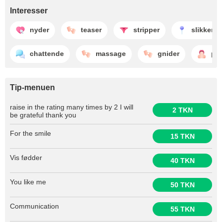
Interesser
nyder
teaser
stripper
slikker
chattende
massage
gnider
pik
Tip-menuen
raise in the rating many times by 2 I will
2 TKN
be grateful thank you
For the smile
15 TKN
Vis fødder
40 TKN
You like me
50 TKN
Communication
55 TKN