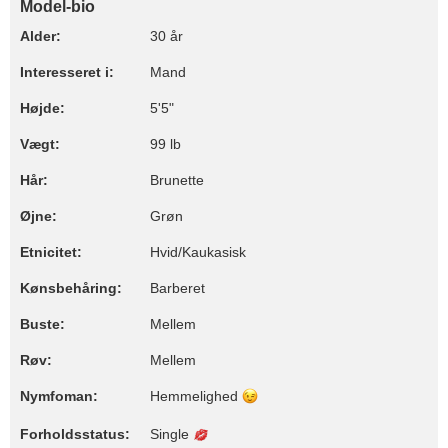
Model-bio
Alder:
30 år
Interesseret i:
Mand
Højde:
5'5"
Vægt:
99 lb
Hår:
Brunette
Øjne:
Grøn
Etnicitet:
Hvid/Kaukasisk
Kønsbehåring:
Barberet
Buste:
Mellem
Røv:
Mellem
Nymfoman:
Hemmelighed
Forholdsstatus:
Single