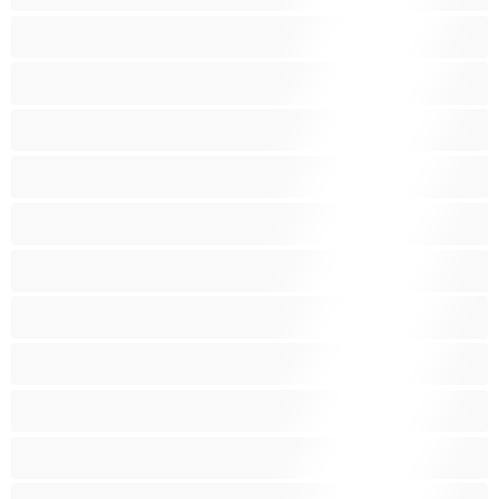
Araber
Asiatisk
Babes
BBW
Bedst til private
Bedstemor
Behåret fisse
Blondiner
Bondage
Brunette
Ebony