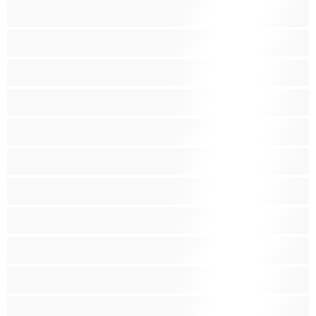
Legetøj
Lesbisk
Mellemstore bryster
Muskuløs
Petite
Pornostjerne
Ryger
Rødhåret
Små bryster
Sprøjte
Stor røv