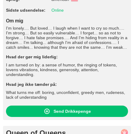
Sidste udsendelse:
Online
Om mig
I'm lonely.… But loved… I laugh when I want to cry so much.…
I'm strong… But so easily vulnerable… I forget... so as not to
forgive… I hate false promises.… And I'm hiding from reality in a
dream… I'm talking... although I'm afraid of confessions.… I
catch smiles... knowing that they are not the same… I'm weak –
to make a decision, But strong enough to decide for herself… I
break my heart – in a moment, And I force myself to live with it…
Hvad der gør mig liderlig:
I don't want to... but I often let go… I'm not saying important
I am turned on by: a sense of humor, the ringing of tokens,
words.… And I'm leaving forever.... And I don't forgive… Always
lovens vibrations, kindness, generosity, attention,
among friends… But I'm alone.… I can't lie... but I don't believe
understanding.
it either, Bright smiles and other people's "Love"… I feel every
loss… And it's too late, I'm begging for forgiveness.… It's easy
Hvad jeg ikke tænder på:
to understand me… But it's too complicated To make them
come closer to you… I'm proud – where it's impossible… But I
What turns me off: boring, unconfident, greedy men, rudeness,
know how to love sincerely..
lack of understanding
Send Drikkepenge
Queen of Queens