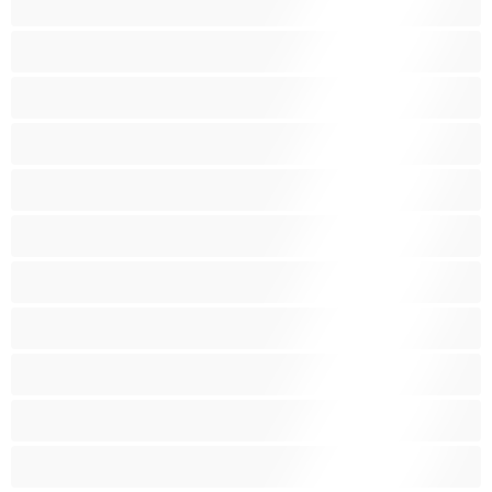
Fetish
Glatbarberet fisse
Gravid
Gruppesex
Husmødre
Hvid Pige
Inder
Kurvet
Kæmpe Patter
Latina